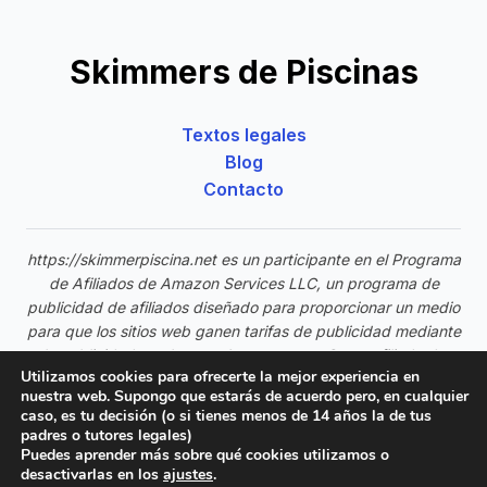
Skimmers de Piscinas
Textos legales
Blog
Contacto
https://skimmerpiscina.net es un participante en el Programa
de Afiliados de Amazon Services LLC, un programa de
publicidad de afiliados diseñado para proporcionar un medio
para que los sitios web ganen tarifas de publicidad mediante
la publicidad y enlaces a Amazon.com. Como afiliado de
Utilizamos cookies para ofrecerte la mejor experiencia en
Amazon, ganamos comisiones por las compras elegibles
nuestra web. Supongo que estarás de acuerdo pero, en cualquier
realizadas a través de nuestros enlaces de afiliado sin
caso, es tu decisión (o si tienes menos de 14 años la de tus
ningún costo adicional para los visitantes de nuestro sitio
padres o tutores legales)
web.
Puedes aprender más sobre qué cookies utilizamos o
desactivarlas en los
ajustes
.