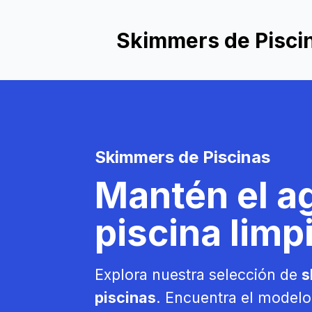
Skimmers de Pisci
Skimmers de Piscinas
Mantén el a
piscina limpi
Explora nuestra selección de
s
piscinas
. Encuentra el modelo 