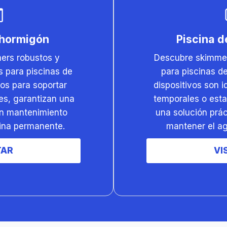
 hormigón
Piscina 
ers robustos y
Descubre skimmers
s para piscinas de
para piscinas d
os para soportar
dispositivos son 
es, garantizan una
temporales o esta
un mantenimiento
una solución prác
cina permanente.
mantener el ag
TAR
VI